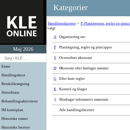
Kategorier
Handlingsfacetter
P. Planlægning, regler og princ
valgt
A
Organisering mv.
P
Planlægning, regler og principper
Maj 2026
S
Overordnet økonomi
Emne
Ø
Økonomi efter fastlagte rammer
Handlingsfacet
G
Efter faste regler
Retskildesøgning
K
Kontrol og klager
Slettefrister
I
Modtaget informativt materiale
Behandlingsaktiviteter
IM kontoplan
Alle handlingsfacetter
Historiske emner
Historiske facetter