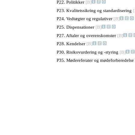
P22. Politikker
[B]
P23. Kvalitetssikring og standardisering
[
P24. Vedtægter og regulativer
[B]
P25. Dispensationer
[B]
P27. Aftaler og overenskomster
[B]
P28. Kendelser
[B]
P30. Risikovurdering og -styring
[B]
P35. Mødereferater og mødeforberedelse