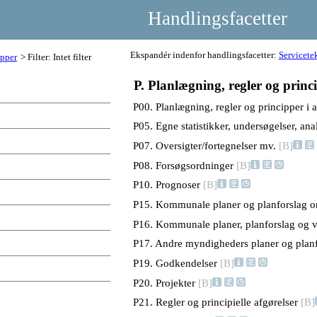
Handlingsfacetter
Ekspandér indenfor handlingsfacetter:
Servicetek
ipper
Filter: Intet filter
P. Planlægning, regler og princ
P00. Planlægning, regler og principper i
P05. Egne statistikker, undersøgelser, an
P07. Oversigter/fortegnelser mv.
[B]
P08. Forsøgsordninger
[B]
P10. Prognoser
[B]
P15. Kommunale planer og planforslag 
P16. Kommunale planer, planforslag og
P17. Andre myndigheders planer og pla
P19. Godkendelser
[B]
P20. Projekter
[B]
P21. Regler og principielle afgørelser
[B]