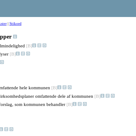
ster
|
Stikord
ipper
 almindelighed
[B]
alyser
[B]
omfattende hele kommunen
[B]
 virksomhedsplaner omfattende dele af kommunen
[B]
nforslag, som kommunen behandler
[B]