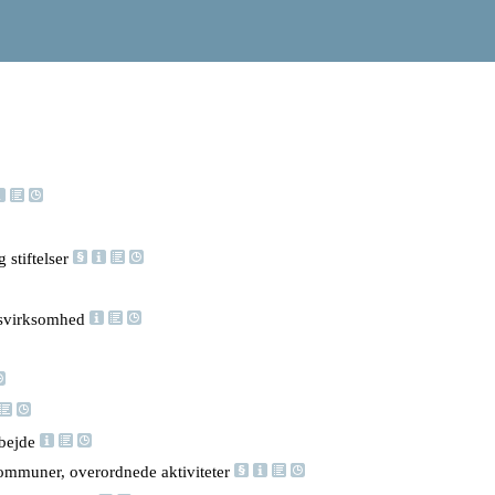
 stiftelser
nsvirksomhed
rbejde
ommuner, overordnede aktiviteter