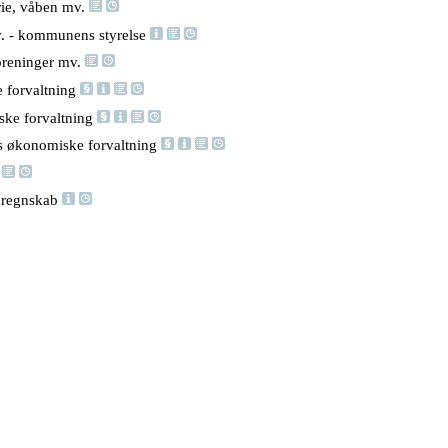
rie, våben mv.
. - kommunens styrelse
oreninger mv.
 forvaltning
ke forvaltning
s økonomiske forvaltning
r
t regnskab