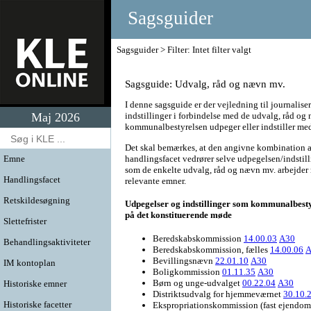
Sagsguider
Sagsguider
Filter: Intet filter valgt
Sagsguide: Udvalg, råd og nævn mv.
I denne sagsguide er der vejledning til journalise
Maj 2026
indstillinger i forbindelse med de udvalg, råd og
kommunalbestyrelsen udpeger eller indstiller med
Det skal bemærkes, at den angivne kombination
handlingsfacet vedrører selve udpegelsen/indstill
Emne
som de enkelte udvalg, råd og nævn mv. arbejder 
Handlingsfacet
relevante emner.
Retskildesøgning
Udpegelser og indstillinger som kommunalbestyre
på det konstituerende møde
Slettefrister
Beredskabskommission
14.00.03
A30
Behandlingsaktiviteter
Beredskabskommission, fælles
14.00.06
A
Bevillingsnævn
22.01.10
A30
IM kontoplan
Boligkommission
01.11.35
A30
Børn og unge-udvalget
00.22.04
A30
Historiske emner
Distriktsudvalg for hjemmeværnet
30.10.
Historiske facetter
Ekspropriationskommission (fast ejendo