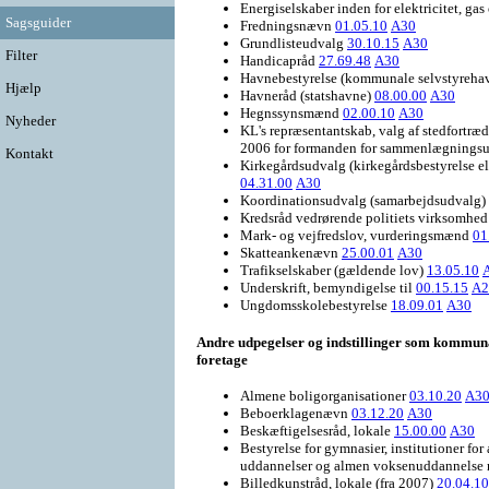
Energiselskaber inden for elektricitet, ga
Sagsguider
Fredningsnævn
01.05.10
A30
Grundlisteudvalg
30.10.15
A30
Filter
Handicapråd
27.69.48
A30
Havnebestyrelse (kommunale selvstyreha
Hjælp
Havneråd (statshavne)
08.00.00
A30
Hegnssynsmænd
02.00.10
A30
Nyheder
KL's repræsentantskab, valg af stedfortræd
2006 for formanden for sammenlægnings
Kontakt
Kirkegårdsudvalg (kirkegårdsbestyrelse e
04.31.00
A30
Koordinationsudvalg (samarbejdsudvalg)
Kredsråd vedrørende politiets virksomhe
Mark- og vejfredslov, vurderingsmænd
01
Skatteankenævn
25.00.01
A30
Trafikselskaber (gældende lov)
13.05.10
Underskrift, bemyndigelse til
00.15.15
A2
Ungdomsskolebestyrelse
18.09.01
A30
Andre udpegelser og indstillinger som kommuna
foretage
Almene boligorganisationer
03.10.20
A3
Beboerklagenævn
03.12.20
A30
Beskæftigelsesråd, lokale
15.00.00
A30
Bestyrelse for gymnasier, institutioner f
uddannelser og almen voksenuddannelse 
Billedkunstråd, lokale (fra 2007)
20.04.10