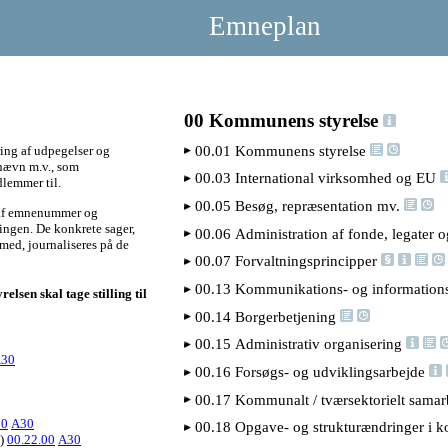
Emneplan
00 Kommunens styrelse
00.01 Kommunens styrelse
ring af udpegelser og
 nævn m.v., som
00.03 International virksomhed og EU
lemmer til.
00.05 Besøg, repræsentation mv.
 af emnenummer og
ingen. De konkrete sager,
00.06 Administration af fonde, legater og
med, journaliseres på de
00.07 Forvaltningsprincipper
00.13 Kommunikations- og informatio
lsen skal tage stilling til
00.14 Borgerbetjening
00.15 Administrativ organisering
30
00.16 Forsøgs- og udviklingsarbejde
00.17 Kommunalt / tværsektorielt sama
20
A30
00.18 Opgave- og strukturændringer i k
m)
00.22.00
A30