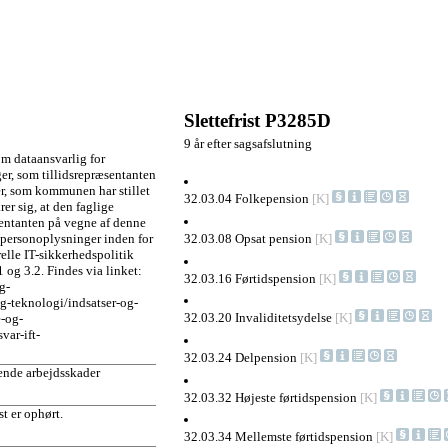
Slettefrist P3285D
9 år efter sagsafslutning
m dataansvarlig for
er, som tillidsrepræsentanten
er, som kommunen har stillet
32.03.04 Folkepension
[K]
rer sig, at den faglige
æsentanten på vegne af denne
af personoplysninger inden for
32.03.08 Opsat pension
[K]
lle IT-sikkerhedspolitik
.1 og 3.2. Findes via linket:
32.03.16 Førtidspension
[K]
g-
og-teknologi/indsatser-og-
32.03.20 Invaliditetsydelse
[K]
-og-
var-ift-
32.03.24 Delpension
[K]
ående arbejdsskader
32.03.32 Højeste førtidspension
[K]
st er ophørt.
32.03.34 Mellemste førtidspension
[K]