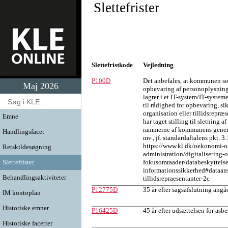
Slettefrister
Slettefristkode
Vejledning
P100D
Det anbefales, at kommunen so
Maj 2026
opbevaring af personoplysning
lagrer i et IT-system/IT-system
til rådighed for opbevaring, sik
organisation eller tillidsrepr
Emne
har taget stilling til sletning 
rammerne af kommunens genere
Handlingsfacet
mv., jf. standardaftalens pkt. 3
https://www.kl.dk/oekonomi-o
Retskildesøgning
administration/digitalisering-
Slettefrister
fokusomraader/databeskyttelse
informationssikkerhed#dataans
Behandlingsaktiviteter
tillidsrepraesentanter-2c
P12775D
35 år efter sagsafslutning ang
IM kontoplan
Historiske emner
P16425D
45 år efter udsættelsen for asbe
Historiske facetter