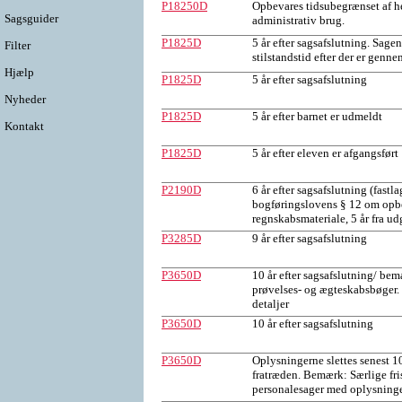
P18250D
Opbevares tidsubegrænset af he
Sagsguider
administrativ brug.
P1825D
5 år efter sagsafslutning. Sagen
Filter
stilstandstid efter der er genne
Hjælp
P1825D
5 år efter sagsafslutning
Nyheder
P1825D
5 år efter barnet er udmeldt
Kontakt
P1825D
5 år efter eleven er afgangsført
P2190D
6 år efter sagsafslutning (fastl
bogføringslovens § 12 om opb
regnskabsmateriale, 5 år fra u
P3285D
9 år efter sagsafslutning
P3650D
10 år efter sagsafslutning/ bem
prøvelses- og ægteskabsbøger. S
detaljer
P3650D
10 år efter sagsafslutning
P3650D
Oplysningerne slettes senest 10
fratræden. Bemærk: Særlige fri
personalesager med oplysning