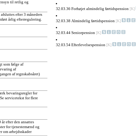
nsyn til retlig og
32.03.36 Forhøjet almindelig førtidspension
[K]
 afsluttes efter 3 måneders
mført årlig efterregulering.
32.03.38 Almindelig førtidspension
[K]
32.03.44 Seniorpension
[K]
32.03.54 Efterlevelsespension
[K]
agt som følge af
evaring af
dgangen af regnskabsåret)
ærk bevaringsregler for
e servicetekst for flere
 år efter den ansattes
ster for tjenestemænd og
er om arbejdsskader