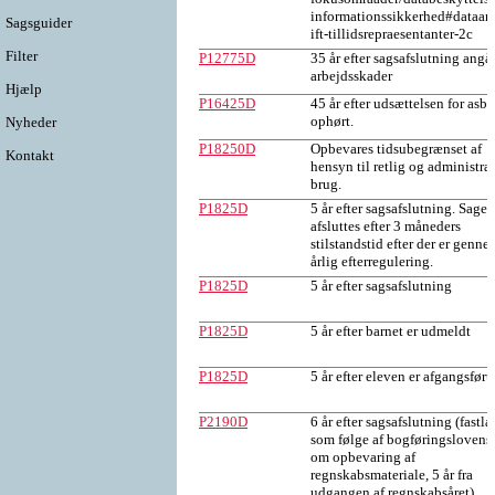
informationssikkerhed#dataan
Sagsguider
ift-tillidsrepraesentanter-2c
Filter
P12775D
35 år efter sagsafslutning ang
arbejdsskader
Hjælp
P16425D
45 år efter udsættelsen for asbe
ophørt.
Nyheder
P18250D
Opbevares tidsubegrænset af
Kontakt
hensyn til retlig og administra
brug.
P1825D
5 år efter sagsafslutning. Sagen
afsluttes efter 3 måneders
stilstandstid efter der er genne
årlig efterregulering.
P1825D
5 år efter sagsafslutning
P1825D
5 år efter barnet er udmeldt
P1825D
5 år efter eleven er afgangsført
P2190D
6 år efter sagsafslutning (fastla
som følge af bogføringslovens
om opbevaring af
regnskabsmateriale, 5 år fra
udgangen af regnskabsåret)