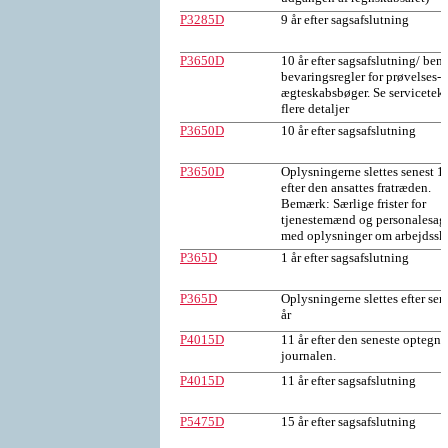
P3285D
9 år efter sagsafslutning
P3650D
10 år efter sagsafslutning/ be
bevaringsregler for prøvelses- 
ægteskabsbøger. Se serviceteks
flere detaljer
P3650D
10 år efter sagsafslutning
P3650D
Oplysningerne slettes senest 10
efter den ansattes fratræden.
Bemærk: Særlige frister for
tjenestemænd og personalesag
med oplysninger om arbejdssk
P365D
1 år efter sagsafslutning
P365D
Oplysningerne slettes efter sen
år
P4015D
11 år efter den seneste optegne
journalen.
P4015D
11 år efter sagsafslutning
P5475D
15 år efter sagsafslutning