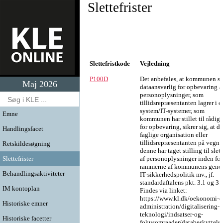
Slettefrister
Slettefristkode
Vejledning
P100D
Det anbefales, at kommunen s
Maj 2026
dataansvarlig for opbevaring a
personoplysninger, som
tillidsrepræsentanten lagrer i et
system/IT-systemer, som
Emne
kommunen har stillet til rådig
for opbevaring, sikrer sig, at d
Handlingsfacet
faglige organisation eller
tillidsrepræsentanten på vegne
Retskildesøgning
denne har taget stilling til slet
Slettefrister
af personoplysninger inden for
rammerne af kommunens gener
Behandlingsaktiviteter
IT-sikkerhedspolitik mv., jf.
standardaftalens pkt. 3.1 og 3.2
IM kontoplan
Findes via linket:
https://www.kl.dk/oekonomi-o
Historiske emner
administration/digitalisering-
teknologi/indsatser-og-
Historiske facetter
fokusomraader/databeskyttelse