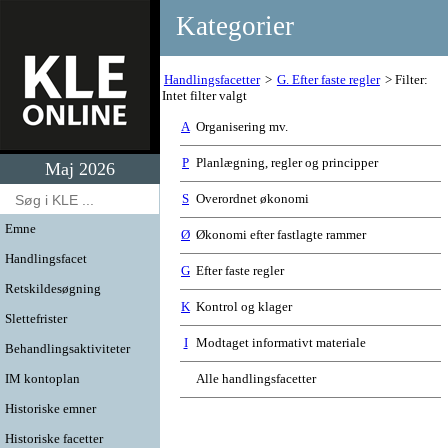
Kategorier
Handlingsfacetter
G. Efter faste regler
Filter:
Intet filter valgt
A
Organisering mv.
P
Planlægning, regler og principper
Maj 2026
S
Overordnet økonomi
Emne
Ø
Økonomi efter fastlagte rammer
Handlingsfacet
G
Efter faste regler
Retskildesøgning
K
Kontrol og klager
Slettefrister
I
Modtaget informativt materiale
Behandlingsaktiviteter
IM kontoplan
Alle handlingsfacetter
Historiske emner
Historiske facetter