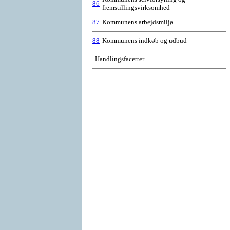
86
fremstillingsvirksomhed
87
Kommunens arbejdsmiljø
88
Kommunens indkøb og udbud
Handlingsfacetter