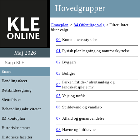
Hovedgrupper
Emneplan
84.Offentlige valg
Filter: Intet
filter valgt
00
Kommunens styrelse
01
Fysisk planlægning og naturbeskyttelse
Maj 2026
02
Byggeri
Emne
03
Boliger
Handlingsfacet
Parker, fritids- / idrætsanlæg og
04
landskabspleje mv.
Retskildesøgning
05
Veje og trafik
Slettefrister
06
Spildevand og vandløb
Behandlingsaktiviteter
IM kontoplan
07
Affald og genanvendelse
Historiske emner
08
Havne og lufthavne
Historiske facetter