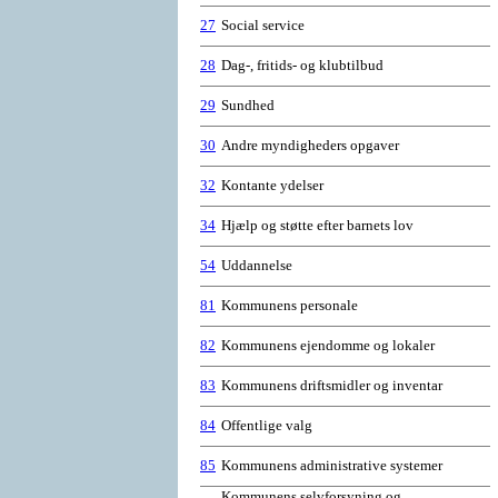
27
Social service
28
Dag-, fritids- og klubtilbud
29
Sundhed
30
Andre myndigheders opgaver
32
Kontante ydelser
34
Hjælp og støtte efter barnets lov
54
Uddannelse
81
Kommunens personale
82
Kommunens ejendomme og lokaler
83
Kommunens driftsmidler og inventar
84
Offentlige valg
85
Kommunens administrative systemer
Kommunens selvforsyning og