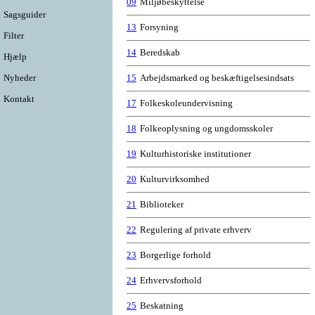
09
Miljøbeskyttelse
Sagsguider
13
Forsyning
Filter
14
Beredskab
Hjælp
Nyheder
15
Arbejdsmarked og beskæftigelsesindsats
Kontakt
17
Folkeskoleundervisning
18
Folkeoplysning og ungdomsskoler
19
Kulturhistoriske institutioner
20
Kulturvirksomhed
21
Biblioteker
22
Regulering af private erhverv
23
Borgerlige forhold
24
Erhvervsforhold
25
Beskatning