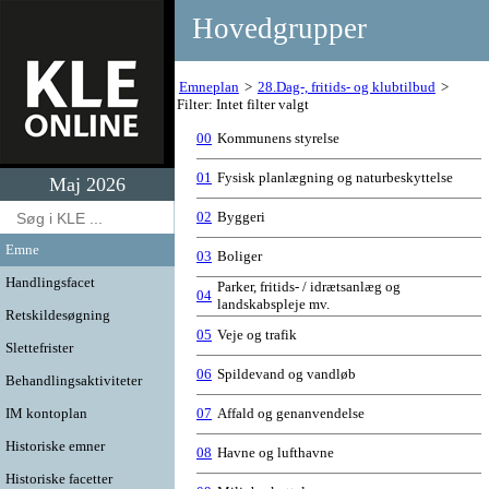
Hovedgrupper
Emneplan
28.Dag-, fritids- og klubtilbud
Filter: Intet filter valgt
00
Kommunens styrelse
01
Fysisk planlægning og naturbeskyttelse
Maj 2026
02
Byggeri
Emne
03
Boliger
Handlingsfacet
Parker, fritids- / idrætsanlæg og
04
landskabspleje mv.
Retskildesøgning
05
Veje og trafik
Slettefrister
06
Spildevand og vandløb
Behandlingsaktiviteter
IM kontoplan
07
Affald og genanvendelse
Historiske emner
08
Havne og lufthavne
Historiske facetter