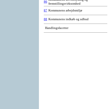
86
fremstillingsvirksomhed
87
Kommunens arbejdsmiljø
88
Kommunens indkøb og udbud
Handlingsfacetter