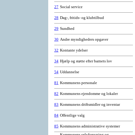
27
Social service
28
Dag-, fritids- og klubtilbud
29
Sundhed
30
Andre myndigheders opgaver
32
Kontante ydelser
34
Hjælp og støtte efter barnets lov
54
Uddannelse
81
Kommunens personale
82
Kommunens ejendomme og lokaler
83
Kommunens driftsmidler og inventar
84
Offentlige valg
85
Kommunens administrative systemer
Kommunens selvforsyning og