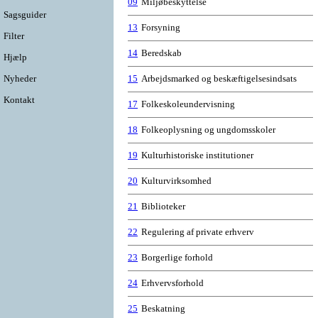
09
Miljøbeskyttelse
Sagsguider
13
Forsyning
Filter
14
Beredskab
Hjælp
Nyheder
15
Arbejdsmarked og beskæftigelsesindsats
Kontakt
17
Folkeskoleundervisning
18
Folkeoplysning og ungdomsskoler
19
Kulturhistoriske institutioner
20
Kulturvirksomhed
21
Biblioteker
22
Regulering af private erhverv
23
Borgerlige forhold
24
Erhvervsforhold
25
Beskatning