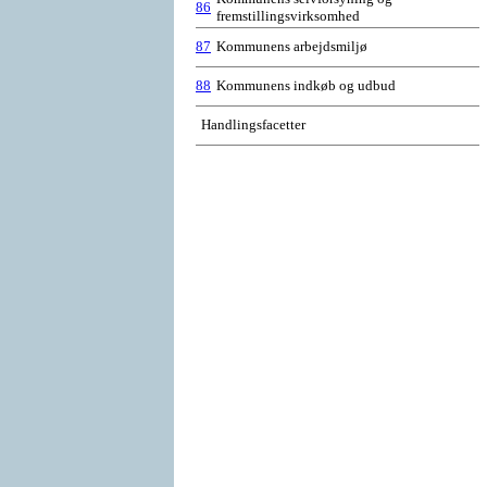
86
fremstillingsvirksomhed
87
Kommunens arbejdsmiljø
88
Kommunens indkøb og udbud
Handlingsfacetter