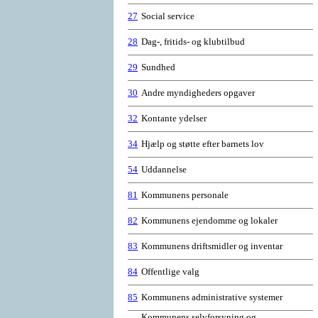
27
Social service
28
Dag-, fritids- og klubtilbud
29
Sundhed
30
Andre myndigheders opgaver
32
Kontante ydelser
34
Hjælp og støtte efter barnets lov
54
Uddannelse
81
Kommunens personale
82
Kommunens ejendomme og lokaler
83
Kommunens driftsmidler og inventar
84
Offentlige valg
85
Kommunens administrative systemer
Kommunens selvforsyning og