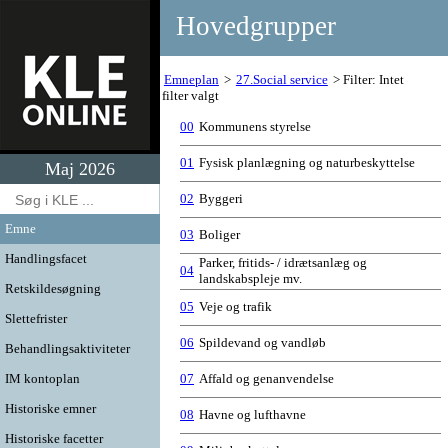
Hovedgrupper
Emneplan
27.Social service
Filter: Intet
filter valgt
00
Kommunens styrelse
01
Fysisk planlægning og naturbeskyttelse
Maj 2026
02
Byggeri
Emne
03
Boliger
Handlingsfacet
Parker, fritids- / idrætsanlæg og
04
landskabspleje mv.
Retskildesøgning
05
Veje og trafik
Slettefrister
06
Spildevand og vandløb
Behandlingsaktiviteter
IM kontoplan
07
Affald og genanvendelse
Historiske emner
08
Havne og lufthavne
Historiske facetter