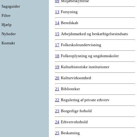
09
Miljøbeskyttelse
Sagsguider
13
Forsyning
Filter
14
Beredskab
Hjælp
Nyheder
15
Arbejdsmarked og beskæftigelsesindsats
Kontakt
17
Folkeskoleundervisning
18
Folkeoplysning og ungdomsskoler
19
Kulturhistoriske institutioner
20
Kulturvirksomhed
21
Biblioteker
22
Regulering af private erhverv
23
Borgerlige forhold
24
Erhvervsforhold
25
Beskatning