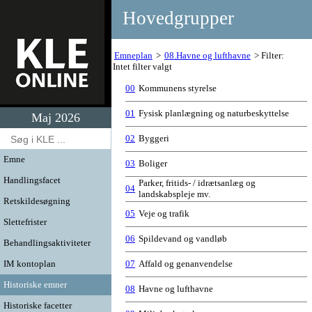
Hovedgrupper
Emneplan
08.Havne og lufthavne
Filter:
Intet filter valgt
00
Kommunens styrelse
01
Fysisk planlægning og naturbeskyttelse
Maj 2026
02
Byggeri
Emne
03
Boliger
Handlingsfacet
Parker, fritids- / idrætsanlæg og
04
landskabspleje mv.
Retskildesøgning
05
Veje og trafik
Slettefrister
06
Spildevand og vandløb
Behandlingsaktiviteter
IM kontoplan
07
Affald og genanvendelse
Historiske emner
08
Havne og lufthavne
Historiske facetter