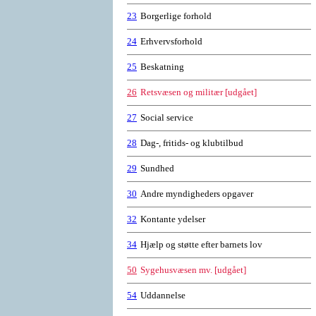
23
Borgerlige forhold
24
Erhvervsforhold
25
Beskatning
26
Retsvæsen og militær [udgået]
27
Social service
28
Dag-, fritids- og klubtilbud
29
Sundhed
30
Andre myndigheders opgaver
32
Kontante ydelser
34
Hjælp og støtte efter barnets lov
50
Sygehusvæsen mv. [udgået]
54
Uddannelse