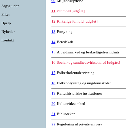
09
Miljøbeskyttelse
Sagsguider
11
Øforhold [udgået]
Filter
12
Kirkelige forhold [udgået]
Hjælp
Nyheder
13
Forsyning
Kontakt
14
Beredskab
15
Arbejdsmarked og beskæftigelsesindsats
16
Social- og sundhedsvirksomhed [udgået]
17
Folkeskoleundervisning
18
Folkeoplysning og ungdomsskoler
19
Kulturhistoriske institutioner
20
Kulturvirksomhed
21
Biblioteker
22
Regulering af private erhverv