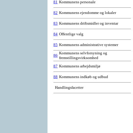
81
Kommunens personale
82
Kommunens ejendomme og lokaler
83
Kommunens driftsmidler og inventar
84
Offentlige valg
85
Kommunens administrative systemer
Kommunens selvforsyning og
86
fremstillingsvirksomhed
87
Kommunens arbejdsmiljø
88
Kommunens indkøb og udbud
Handlingsfacetter