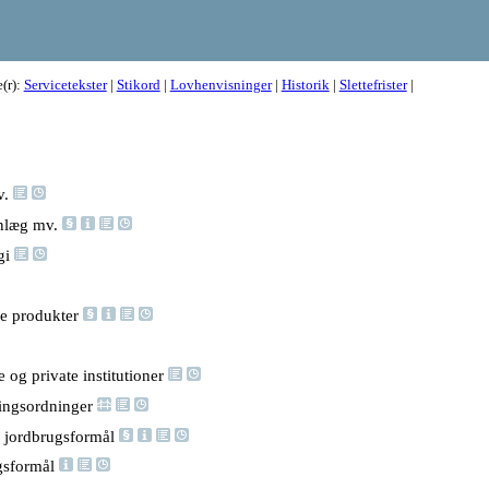
e(r):
Servicetekster
|
Stikord
|
Lovhenvisninger
|
Historik
|
Slettefrister
|
v.
anlæg mv.
gi
ke produkter
 og private institutioner
lingsordninger
l jordbrugsformål
ugsformål