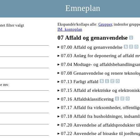
Emneplan
Ekspandér/kollaps alle:
Grupper
, indenfor grupp
ntet filter valgt
IM_kontoplan
07 Affald og genanvendelse
07.00 Affald og genanvendelse
07.03 Anlæg for deponering af affald m
07.04 Modtage- og affaldsbehandlings
07.08 Genanvendelse og renere teknolo
07.13 Farligt affald
je mv.
07.15 Affald af elektriske og elektronis
07.16 Affaldsklassificering
07.17 Affald fra virksomheder, offentlige
07.18 Affald fra husholdninger, indsam
07.20 Anvendelse af affaldsprodukter ti
07.22 Anvendelse af bioaske til jordbr