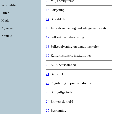
09
Miljøbeskyttelse
Sagsguider
13
Forsyning
Filter
14
Beredskab
Hjælp
Nyheder
15
Arbejdsmarked og beskæftigelsesindsats
Kontakt
17
Folkeskoleundervisning
18
Folkeoplysning og ungdomsskoler
19
Kulturhistoriske institutioner
20
Kulturvirksomhed
21
Biblioteker
22
Regulering af private erhverv
23
Borgerlige forhold
24
Erhvervsforhold
25
Beskatning