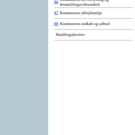
86
fremstillingsvirksomhed
87
Kommunens arbejdsmiljø
88
Kommunens indkøb og udbud
Handlingsfacetter