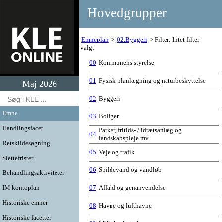
Hovedgrupper
Emneplan
02.Byggeri
Filter: Intet filter
valgt
00
Kommunens styrelse
01
Fysisk planlægning og naturbeskyttelse
Maj 2026
02
Byggeri
Emne
03
Boliger
Handlingsfacet
Parker, fritids- / idrætsanlæg og
04
landskabspleje mv.
Retskildesøgning
05
Veje og trafik
Slettefrister
06
Spildevand og vandløb
Behandlingsaktiviteter
IM kontoplan
07
Affald og genanvendelse
Historiske emner
08
Havne og lufthavne
Historiske facetter