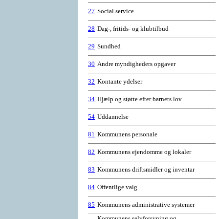
27
Social service
28
Dag-, fritids- og klubtilbud
29
Sundhed
30
Andre myndigheders opgaver
32
Kontante ydelser
34
Hjælp og støtte efter barnets lov
54
Uddannelse
81
Kommunens personale
82
Kommunens ejendomme og lokaler
83
Kommunens driftsmidler og inventar
84
Offentlige valg
85
Kommunens administrative systemer
Kommunens selvforsyning og