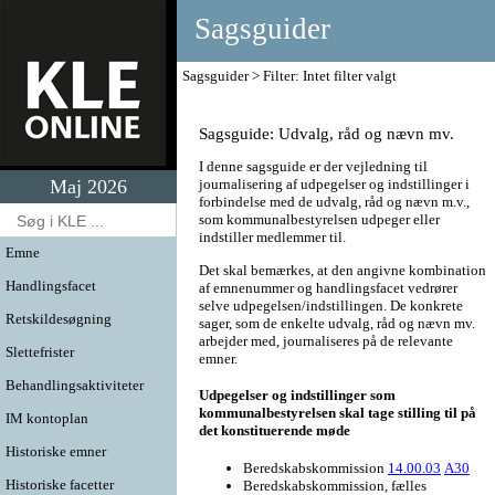
Sagsguider
Sagsguider
Filter: Intet filter valgt
Sagsguide: Udvalg, råd og nævn mv.
I denne sagsguide er der vejledning til
Maj 2026
journalisering af udpegelser og indstillinger i
forbindelse med de udvalg, råd og nævn m.v.,
som kommunalbestyrelsen udpeger eller
indstiller medlemmer til.
Emne
Det skal bemærkes, at den angivne kombination
Handlingsfacet
af emnenummer og handlingsfacet vedrører
selve udpegelsen/indstillingen. De konkrete
Retskildesøgning
sager, som de enkelte udvalg, råd og nævn mv.
arbejder med, journaliseres på de relevante
Slettefrister
emner.
Behandlingsaktiviteter
Udpegelser og indstillinger som
kommunalbestyrelsen skal tage stilling til på
IM kontoplan
det konstituerende møde
Historiske emner
Beredskabskommission
14.00.03
A30
Historiske facetter
Beredskabskommission, fælles