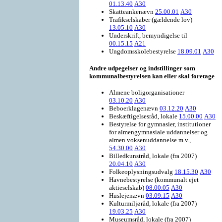
01.13.40
A30
Skatteankenævn
25.00.01
A30
Trafikselskaber (gældende lov)
13.05.10
A30
Underskrift, bemyndigelse til
00.15.15
A21
Ungdomsskolebestyrelse
18.09.01
A30
Andre udpegelser og indstillinger som
kommunalbestyrelsen kan eller skal foretage
Almene boligorganisationer
03.10.20
A30
Beboerklagenævn
03.12.20
A30
Beskæftigelsesråd, lokale
15.00.00
A30
Bestyrelse for gymnasier, institutioner
for almengymnasiale uddannelser og
almen voksenuddannelse m.v.,
54.30.00
A30
Billedkunstråd, lokale (fra 2007)
20.04.10
A30
Folkeoplysningsudvalg
18.15.30
A30
Havnebestyrelse (kommunalt ejet
aktieselskab)
08.00.05
A30
Huslejenævn
03.09.15
A30
Kulturmiljøråd, lokale (fra 2007)
19.03.25
A30
Museumsråd, lokale (fra 2007)