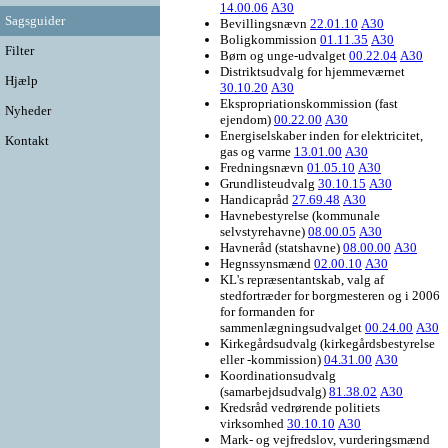
14.00.06
A30
Sagsguider
Bevillingsnævn
22.01.10
A30
Boligkommission
01.11.35
A30
Filter
Børn og unge-udvalget
00.22.04
A30
Distriktsudvalg for hjemmeværnet
Hjælp
30.10.20
A30
Ekspropriationskommission (fast
Nyheder
ejendom)
00.22.00
A30
Energiselskaber inden for elektricitet,
Kontakt
gas og varme
13.01.00
A30
Fredningsnævn
01.05.10
A30
Grundlisteudvalg
30.10.15
A30
Handicapråd
27.69.48
A30
Havnebestyrelse (kommunale
selvstyrehavne)
08.00.05
A30
Havneråd (statshavne)
08.00.00
A30
Hegnssynsmænd
02.00.10
A30
KL's repræsentantskab, valg af
stedfortræder for borgmesteren og i 2006
for formanden for
sammenlægningsudvalget
00.24.00
A30
Kirkegårdsudvalg (kirkegårdsbestyrelse
eller -kommission)
04.31.00
A30
Koordinationsudvalg
(samarbejdsudvalg)
81.38.02
A30
Kredsråd vedrørende politiets
virksomhed
30.10.10
A30
Mark- og vejfredslov, vurderingsmænd