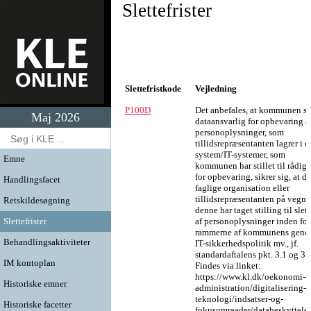
Slettefrister
Slettefristkode
Vejledning
P100D
Det anbefales, at kommunen s
Maj 2026
dataansvarlig for opbevaring a
personoplysninger, som
tillidsrepræsentanten lagrer i et
system/IT-systemer, som
Emne
kommunen har stillet til rådig
for opbevaring, sikrer sig, at d
Handlingsfacet
faglige organisation eller
tillidsrepræsentanten på vegne
Retskildesøgning
denne har taget stilling til slet
Slettefrister
af personoplysninger inden for
rammerne af kommunens gener
Behandlingsaktiviteter
IT-sikkerhedspolitik mv., jf.
standardaftalens pkt. 3.1 og 3.2
IM kontoplan
Findes via linket:
https://www.kl.dk/oekonomi-o
Historiske emner
administration/digitalisering-
teknologi/indsatser-og-
Historiske facetter
fokusomraader/databeskyttelse