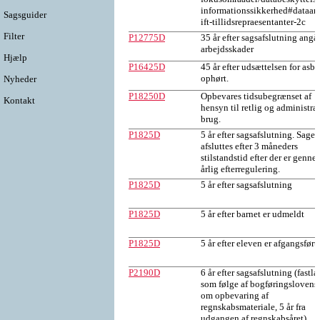
informationssikkerhed#dataan
Sagsguider
ift-tillidsrepraesentanter-2c
Filter
P12775D
35 år efter sagsafslutning ang
arbejdsskader
Hjælp
P16425D
45 år efter udsættelsen for asbe
ophørt.
Nyheder
P18250D
Opbevares tidsubegrænset af
Kontakt
hensyn til retlig og administra
brug.
P1825D
5 år efter sagsafslutning. Sagen
afsluttes efter 3 måneders
stilstandstid efter der er genne
årlig efterregulering.
P1825D
5 år efter sagsafslutning
P1825D
5 år efter barnet er udmeldt
P1825D
5 år efter eleven er afgangsført
P2190D
6 år efter sagsafslutning (fastla
som følge af bogføringslovens
om opbevaring af
regnskabsmateriale, 5 år fra
udgangen af regnskabsåret)