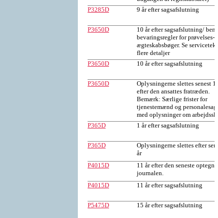
P3285D
9 år efter sagsafslutning
P3650D
10 år efter sagsafslutning/ be
bevaringsregler for prøvelses- 
ægteskabsbøger. Se serviceteks
flere detaljer
P3650D
10 år efter sagsafslutning
P3650D
Oplysningerne slettes senest 10
efter den ansattes fratræden.
Bemærk: Særlige frister for
tjenestemænd og personalesag
med oplysninger om arbejdssk
P365D
1 år efter sagsafslutning
P365D
Oplysningerne slettes efter sen
år
P4015D
11 år efter den seneste optegne
journalen.
P4015D
11 år efter sagsafslutning
P5475D
15 år efter sagsafslutning