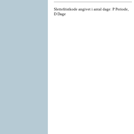
Slettefristkode angivet i antal dage: P Periode,
D Dage