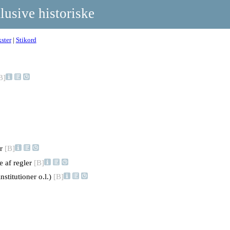
lusive historiske
ster
|
Stikord
B]
er
[B]
e af regler
[B]
titutioner o.l.)
[B]