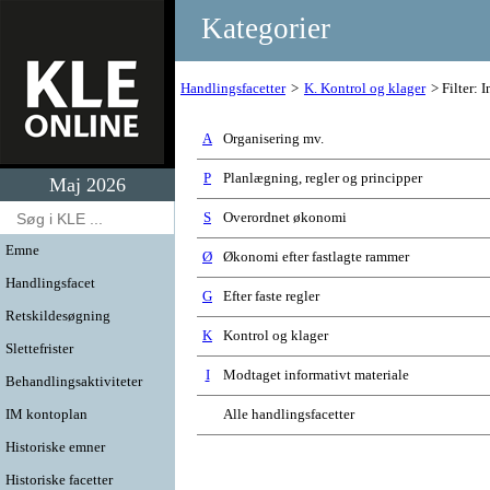
Kategorier
Handlingsfacetter
K. Kontrol og klager
Filter: I
A
Organisering mv.
P
Planlægning, regler og principper
Maj 2026
S
Overordnet økonomi
Emne
Ø
Økonomi efter fastlagte rammer
Handlingsfacet
G
Efter faste regler
Retskildesøgning
K
Kontrol og klager
Slettefrister
I
Modtaget informativt materiale
Behandlingsaktiviteter
IM kontoplan
Alle handlingsfacetter
Historiske emner
Historiske facetter