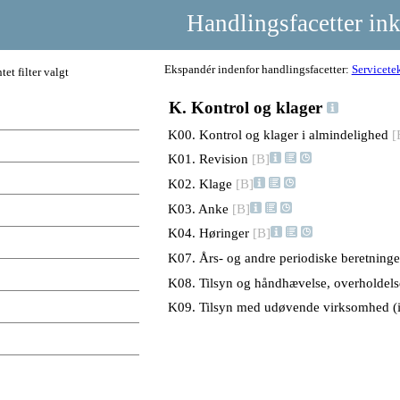
Handlingsfacetter ink
Ekspandér indenfor handlingsfacetter:
Servicetek
ntet filter valgt
K. Kontrol og klager
K00. Kontrol og klager i almindelighed
[
K01. Revision
[B]
K02. Klage
[B]
K03. Anke
[B]
K04. Høringer
[B]
K07. Års- og andre periodiske beretning
K08. Tilsyn og håndhævelse, overholdels
K09. Tilsyn med udøvende virksomhed (ins