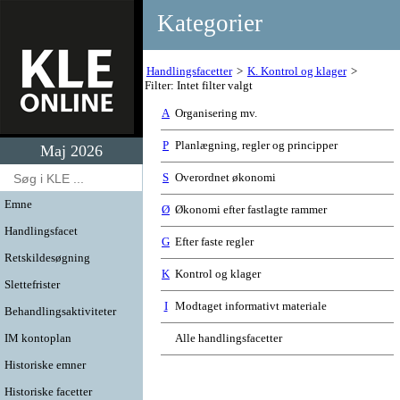
Kategorier
Handlingsfacetter
K. Kontrol og klager
Filter: Intet filter valgt
A
Organisering mv.
P
Planlægning, regler og principper
Maj 2026
S
Overordnet økonomi
Emne
Ø
Økonomi efter fastlagte rammer
Handlingsfacet
G
Efter faste regler
Retskildesøgning
K
Kontrol og klager
Slettefrister
I
Modtaget informativt materiale
Behandlingsaktiviteter
IM kontoplan
Alle handlingsfacetter
Historiske emner
Historiske facetter