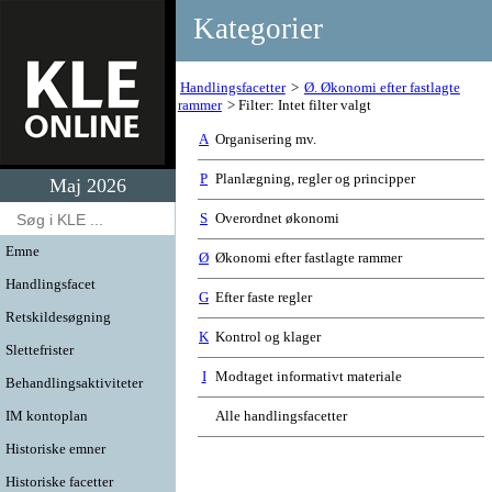
Kategorier
Handlingsfacetter
Ø. Økonomi efter fastlagte
rammer
Filter: Intet filter valgt
A
Organisering mv.
P
Planlægning, regler og principper
Maj 2026
S
Overordnet økonomi
Emne
Ø
Økonomi efter fastlagte rammer
Handlingsfacet
G
Efter faste regler
Retskildesøgning
K
Kontrol og klager
Slettefrister
I
Modtaget informativt materiale
Behandlingsaktiviteter
IM kontoplan
Alle handlingsfacetter
Historiske emner
Historiske facetter