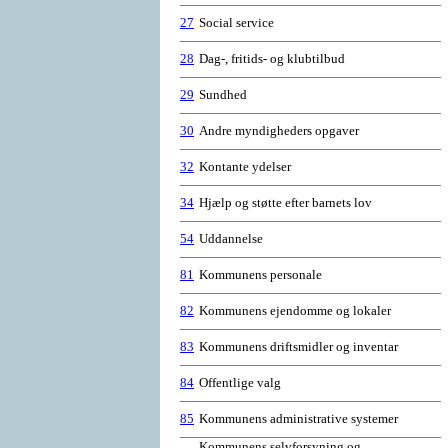
27
Social service
28
Dag-, fritids- og klubtilbud
29
Sundhed
30
Andre myndigheders opgaver
32
Kontante ydelser
34
Hjælp og støtte efter barnets lov
54
Uddannelse
81
Kommunens personale
82
Kommunens ejendomme og lokaler
83
Kommunens driftsmidler og inventar
84
Offentlige valg
85
Kommunens administrative systemer
Kommunens selvforsyning og