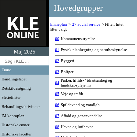
Hovedgrupper
Emneplan
27.Social service
Filter: Intet
filter valgt
00
Kommunens styrelse
01
Fysisk planlægning og naturbeskyttelse
Maj 2026
02
Byggeri
Emne
03
Boliger
Handlingsfacet
Parker, fritids- / idrætsanlæg og
04
landskabspleje mv.
Retskildesøgning
05
Veje og trafik
Slettefrister
06
Spildevand og vandløb
Behandlingsaktiviteter
IM kontoplan
07
Affald og genanvendelse
Historiske emner
08
Havne og lufthavne
Historiske facetter