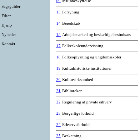
09
Miljøbeskyttelse
Sagsguider
13
Forsyning
Filter
14
Beredskab
Hjælp
Nyheder
15
Arbejdsmarked og beskæftigelsesindsats
Kontakt
17
Folkeskoleundervisning
18
Folkeoplysning og ungdomsskoler
19
Kulturhistoriske institutioner
20
Kulturvirksomhed
21
Biblioteker
22
Regulering af private erhverv
23
Borgerlige forhold
24
Erhvervsforhold
25
Beskatning