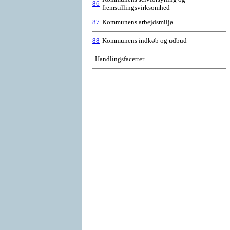
86
fremstillingsvirksomhed
87
Kommunens arbejdsmiljø
88
Kommunens indkøb og udbud
Handlingsfacetter