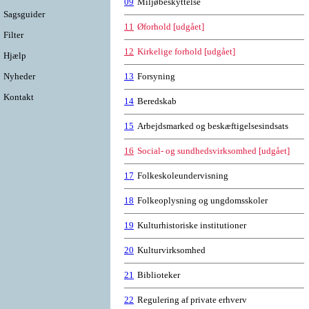
09
Miljøbeskyttelse
Sagsguider
11
Øforhold [udgået]
Filter
12
Kirkelige forhold [udgået]
Hjælp
Nyheder
13
Forsyning
Kontakt
14
Beredskab
15
Arbejdsmarked og beskæftigelsesindsats
16
Social- og sundhedsvirksomhed [udgået]
17
Folkeskoleundervisning
18
Folkeoplysning og ungdomsskoler
19
Kulturhistoriske institutioner
20
Kulturvirksomhed
21
Biblioteker
22
Regulering af private erhverv