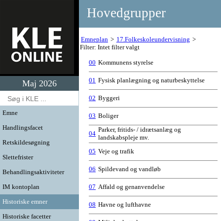
Hovedgrupper
Emneplan
17.Folkeskoleundervisning
Filter: Intet filter valgt
00
Kommunens styrelse
01
Fysisk planlægning og naturbeskyttelse
Maj 2026
02
Byggeri
Emne
03
Boliger
Handlingsfacet
Parker, fritids- / idrætsanlæg og
04
landskabspleje mv.
Retskildesøgning
05
Veje og trafik
Slettefrister
06
Spildevand og vandløb
Behandlingsaktiviteter
IM kontoplan
07
Affald og genanvendelse
Historiske emner
08
Havne og lufthavne
Historiske facetter