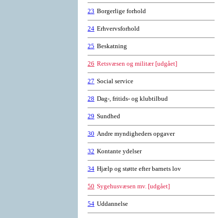
23
Borgerlige forhold
24
Erhvervsforhold
25
Beskatning
26
Retsvæsen og militær [udgået]
27
Social service
28
Dag-, fritids- og klubtilbud
29
Sundhed
30
Andre myndigheders opgaver
32
Kontante ydelser
34
Hjælp og støtte efter barnets lov
50
Sygehusvæsen mv. [udgået]
54
Uddannelse