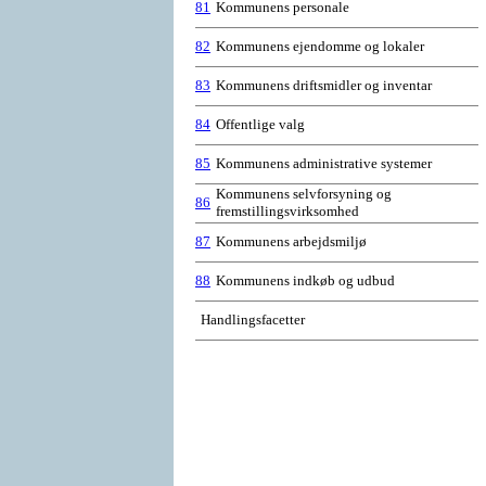
81
Kommunens personale
82
Kommunens ejendomme og lokaler
83
Kommunens driftsmidler og inventar
84
Offentlige valg
85
Kommunens administrative systemer
Kommunens selvforsyning og
86
fremstillingsvirksomhed
87
Kommunens arbejdsmiljø
88
Kommunens indkøb og udbud
Handlingsfacetter