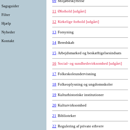
09
Miljøbeskyttelse
Sagsguider
11
Øforhold [udgået]
Filter
12
Kirkelige forhold [udgået]
Hjælp
Nyheder
13
Forsyning
Kontakt
14
Beredskab
15
Arbejdsmarked og beskæftigelsesindsats
16
Social- og sundhedsvirksomhed [udgået]
17
Folkeskoleundervisning
18
Folkeoplysning og ungdomsskoler
19
Kulturhistoriske institutioner
20
Kulturvirksomhed
21
Biblioteker
22
Regulering af private erhverv