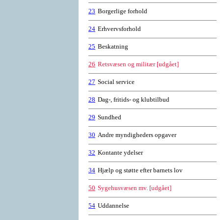
23
Borgerlige forhold
24
Erhvervsforhold
25
Beskatning
26
Retsvæsen og militær [udgået]
27
Social service
28
Dag-, fritids- og klubtilbud
29
Sundhed
30
Andre myndigheders opgaver
32
Kontante ydelser
34
Hjælp og støtte efter barnets lov
50
Sygehusvæsen mv. [udgået]
54
Uddannelse