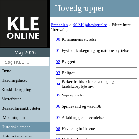
Hovedgrupper
Emneplan
09.Miljøbeskyttelse
Filter: Intet
filter valgt
00
Kommunens styrelse
01
Fysisk planlægning og naturbeskyttelse
Maj 2026
02
Byggeri
Emne
03
Boliger
Handlingsfacet
Parker, fritids- / idrætsanlæg og
04
landskabspleje mv.
Retskildesøgning
05
Veje og trafik
Slettefrister
06
Spildevand og vandløb
Behandlingsaktiviteter
IM kontoplan
07
Affald og genanvendelse
Historiske emner
08
Havne og lufthavne
Historiske facetter