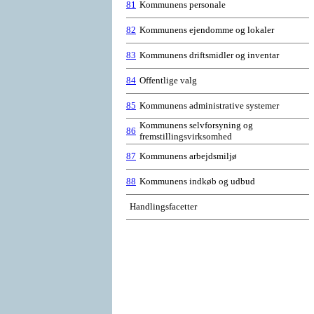
81
Kommunens personale
82
Kommunens ejendomme og lokaler
83
Kommunens driftsmidler og inventar
84
Offentlige valg
85
Kommunens administrative systemer
Kommunens selvforsyning og
86
fremstillingsvirksomhed
87
Kommunens arbejdsmiljø
88
Kommunens indkøb og udbud
Handlingsfacetter