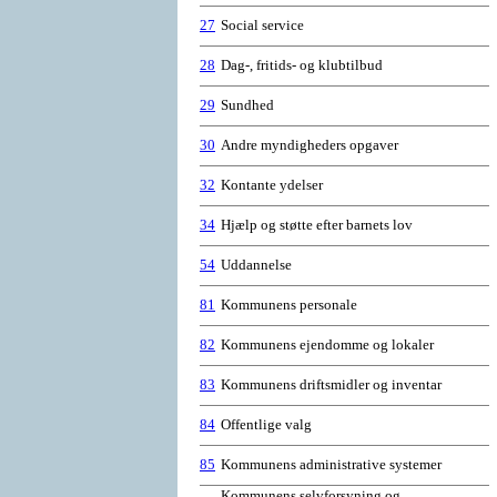
27
Social service
28
Dag-, fritids- og klubtilbud
29
Sundhed
30
Andre myndigheders opgaver
32
Kontante ydelser
34
Hjælp og støtte efter barnets lov
54
Uddannelse
81
Kommunens personale
82
Kommunens ejendomme og lokaler
83
Kommunens driftsmidler og inventar
84
Offentlige valg
85
Kommunens administrative systemer
Kommunens selvforsyning og