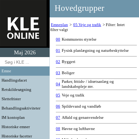
Hovedgrupper
Emneplan
05.Veje og trafik
Filter: Intet
filter valgt
00
Kommunens styrelse
01
Fysisk planlægning og naturbeskyttelse
Maj 2026
02
Byggeri
Emne
03
Boliger
Handlingsfacet
Parker, fritids- / idrætsanlæg og
04
landskabspleje mv.
Retskildesøgning
05
Veje og trafik
Slettefrister
06
Spildevand og vandløb
Behandlingsaktiviteter
IM kontoplan
07
Affald og genanvendelse
Historiske emner
08
Havne og lufthavne
Historiske facetter