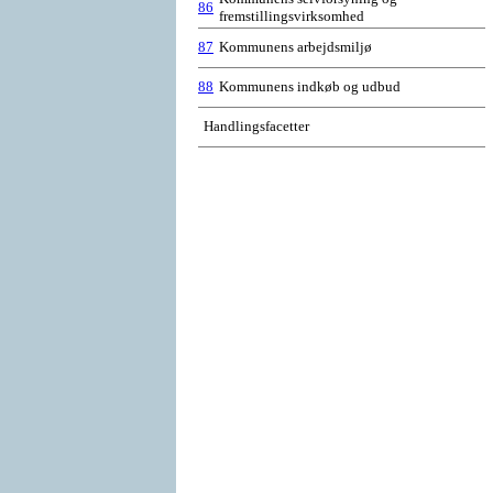
86
fremstillingsvirksomhed
87
Kommunens arbejdsmiljø
88
Kommunens indkøb og udbud
Handlingsfacetter