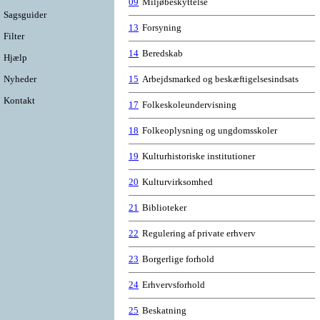
09
Miljøbeskyttelse
Sagsguider
13
Forsyning
Filter
14
Beredskab
Hjælp
Nyheder
15
Arbejdsmarked og beskæftigelsesindsats
Kontakt
17
Folkeskoleundervisning
18
Folkeoplysning og ungdomsskoler
19
Kulturhistoriske institutioner
20
Kulturvirksomhed
21
Biblioteker
22
Regulering af private erhverv
23
Borgerlige forhold
24
Erhvervsforhold
25
Beskatning