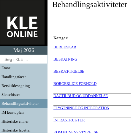
Behandlingsaktiviteter
Kategori
BEREDSKAB
Maj 2026
BESKATNING
Emne
BESKÆFTIGELSE
Handlingsfacet
BORGERLIGE FORHOLD
Retskildesøgning
Slettefrister
DAGTILBUD OG UDDANNELSE
Behandlingsaktiviteter
FLYGTNINGE OG INTEGRATION
IM kontoplan
INFRASTRUKTUR
Historiske emner
Historiske facetter
KOMMUNENS STYRELSE