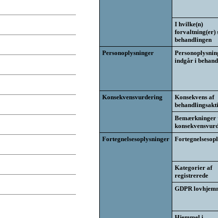
I hvilke(n)
forvaltning(er) 
behandlingen
Personoplysninger
Personoplysnin
indgår i behand
Konsekvensvurdering
Konsekvens af
behandlingsakti
Bemærkninger t
konsekvensvurd
Fortegnelsesoplysninger
Fortegnelsesop
Kategorier af
registrerede
GDPR lovhjem
Hjemmel i