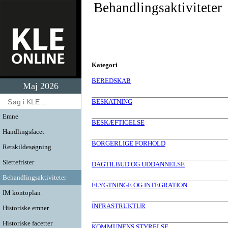
Behandlingsaktiviteter
Kategori
BEREDSKAB
Maj 2026
BESKATNING
Emne
BESKÆFTIGELSE
Handlingsfacet
BORGERLIGE FORHOLD
Retskildesøgning
Slettefrister
DAGTILBUD OG UDDANNELSE
Behandlingsaktiviteter
FLYGTNINGE OG INTEGRATION
IM kontoplan
INFRASTRUKTUR
Historiske emner
Historiske facetter
KOMMUNENS STYRELSE